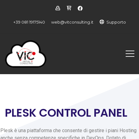
+39 081 19175140
web@vitconsulting.it
Supporto
PLESK CONTROL PANEL
Plesk è una piattaforma che consente di gestire i piani Hosting
anche senza competenze specifiche in DevOps. Dotato di