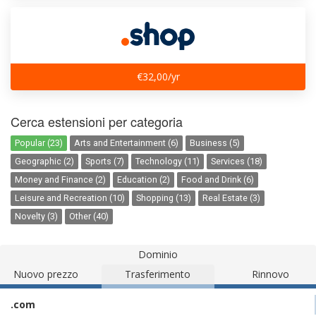
€32,00/yr
Cerca estensioni per categoria
Popular (23)
Arts and Entertainment (6)
Business (5)
Geographic (2)
Sports (7)
Technology (11)
Services (18)
Money and Finance (2)
Education (2)
Food and Drink (6)
Leisure and Recreation (10)
Shopping (13)
Real Estate (3)
Novelty (3)
Other (40)
Dominio
Nuovo prezzo
Trasferimento
Rinnovo
.com